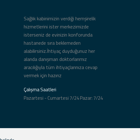
Sağlık kabinimizin verdiği hemşirelik
hizmetlerini ister merkezimizde
isterseniz de evinizin konforunda
hastanede sıra beklemeden
alabilirsiniz.İhtiyaç duyduğunuz her
alanda danışman doktorlarımız
aracılığıyla tüm ihtiyaçlarınıza cevap
vermek için hazırız
Çalışma Saatleri
Pazartesi - Cumartesi 7/24 Pazar: 7/24